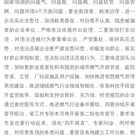
国家强调的问题气、问题瓶、问题阀、问题软管、问题管
网、问题环境6个方面问题，要全面排查、精准治理，进一
步压实企业责任，加强检查督促，对自查不认真、隐患被漏
查的企业单位，严格依法依规作出处理。二要加强打非治
违，对违法违规行为要重拳出击，严管重处，保持高压态
势，对违法违规企业要严肃追责问责，积极发动群众，落实
好群众举报制度。坚决惩治违法违规行为。三要推进源头治
理，加快更新改造老化和有隐患的城市燃气市政管道、庭院
管道、立管、厂站设施及用户设施。加快推进智慧燃气管理
系统建设，推进城镇燃气行业领域智能化，依靠科技手段提
升监管效率。鼓励和支持信誉好、实力强、经营规范的企业
通过参控股等方式，推进燃气行业兼并重组。四要持续开展
督导暗访，省工作专班本月将开展第二轮包市督导，要求各
市县也要行动起来。强化“四不两直”、专家问诊、闭环整
改。对排查发现的各类问题，要督促各地建立工作台账，明