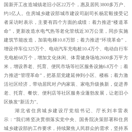
国新开工改造城镇老旧小区22万个，惠及居民3800多万户、
约1亿人。住房城乡建设部城市建设司副司长杨宏毅接受记
者采访时表示，主要有四个方面的成绩：着力推进“楼道革
命”，更新改造水电气热等老化管线近30万公里，同步实施
建筑节能改造，加装电梯10.8万部；着力推进“环境革命”，
增设停车位325万个、电动汽车充电桩10.4万个、电动自行车
充电桩68万个，增加文化休闲、体育健身场地2600多万平方
米，增设养老、托育、便民市场等社区服务设施6.8万个；着
力推进“管理革命”，把基层党建延伸到小区、楼栋；着力激
活社区经济，带动居民对户内家装、家电升级换新，促进养
老、托育、餐饮、便利店等社区服务业蓬勃发展，让老旧小
区焕发“新活力”。
湖北省住房城乡建设厅党组书记、厅长刘丰雷表
示：“我们将坚决贯彻落实党中央、国务院决策部署和住房
城乡建设部的工作要求，持续聚焦人民群众的需求，坚持系