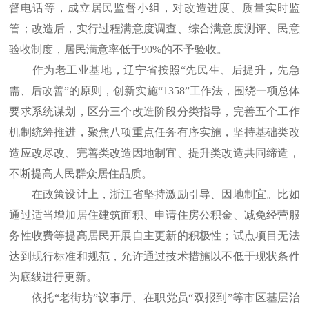
督电话等，成立居民监督小组，对改造进度、质量实时监
管；改造后，实行过程满意度调查、综合满意度测评、民意
验收制度，居民满意率低于90%的不予验收。
作为老工业基地，辽宁省按照“先民生、后提升，先急
需、后改善”的原则，创新实施“1358”工作法，围绕一项总体
要求系统谋划，区分三个改造阶段分类指导，完善五个工作
机制统筹推进，聚焦八项重点任务有序实施，坚持基础类改
造应改尽改、完善类改造因地制宜、提升类改造共同缔造，
不断提高人民群众居住品质。
在政策设计上，浙江省坚持激励引导、因地制宜。比如
通过适当增加居住建筑面积、申请住房公积金、减免经营服
务性收费等提高居民开展自主更新的积极性；试点项目无法
达到现行标准和规范，允许通过技术措施以不低于现状条件
为底线进行更新。
依托“老街坊”议事厅、在职党员“双报到”等市区基层治