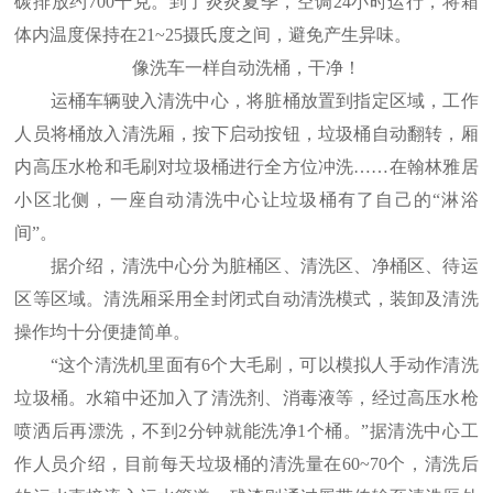
碳排放约700千克。到了炎炎夏季，空调24小时运行，将箱
体内温度保持在21~25摄氏度之间，避免产生异味。
像洗车一样自动洗桶，干净！
运桶车辆驶入清洗中心，将脏桶放置到指定区域，工作
人员将桶放入清洗厢，按下启动按钮，垃圾桶自动翻转，厢
内高压水枪和毛刷对垃圾桶进行全方位冲洗……在翰林雅居
小区北侧，一座自动清洗中心让垃圾桶有了自己的“淋浴
间”。
据介绍，清洗中心分为脏桶区、清洗区、净桶区、待运
区等区域。清洗厢采用全封闭式自动清洗模式，装卸及清洗
操作均十分便捷简单。
“这个清洗机里面有6个大毛刷，可以模拟人手动作清洗
垃圾桶。水箱中还加入了清洗剂、消毒液等，经过高压水枪
喷洒后再漂洗，不到2分钟就能洗净1个桶。”据清洗中心工
作人员介绍，目前每天垃圾桶的清洗量在60~70个，清洗后