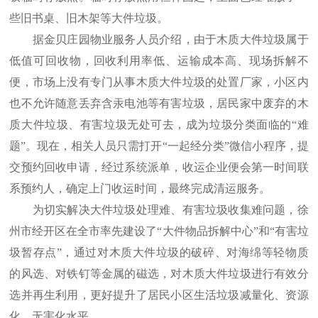
些旧书桌、旧木架等大件垃圾。
据金贝庄园物业服务人员介绍，由于木质大件垃圾属于
低值可回收物，回收利用率低、运输成本高、现场拆解不
便，市场上没有专门从事木质大件垃圾的处置厂家，小区内
也不允许随意丢弃含汞电池等有害垃圾，居民家中废弃的木
质大件垃圾、有害垃圾无处可去，成为垃圾分类面临的“难
题”。现在，相关人员只需打开“一起经分类”微信小程序，提
交预约回收申请，经过系统派单，收运企业便会第一时间联
系预约人，确定上门收运时间，最终完成清运服务。
为切实解决大件垃圾处理难、有害垃圾收集难问题，徐
州市经开区在全市率先建设了“大件物品拆解中心”和“有害垃
圾暂存点”，通过对木质大件垃圾的破碎、对海绵等轻物质
的风选、对铁钉等金属的磁选，对木质大件垃圾进行有效分
选并再生利用，更好提升了居民小区生活垃圾减量化、资源
化、无害化水平。