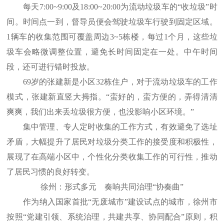
每天7:00~9:00及18:00~20:00为流动垃圾车的“收垃圾”时
间。时间点一到，督导员便会驾驶垃圾车行驶到固定区域。
1辆车的收集范围可覆盖周边3~5栋楼，每过1个月，这些垃
圾车会略微调整位置，避免长时间固定在一处。中午时间
段，还可进行错时投放。
69岁的张建新是小区32栋住户，对于流动垃圾车的工作
模式，张建新直竖大拇指。“蛮好的，蛮方便的，弄得清清
爽爽，我们出来丢垃圾很方便，也没影响小区环境。”
集中管理、专人定时收集的工作方式，有效避免了选址
矛盾，大幅提升了居民对垃圾分类工作的接受度和积极性，
展现了在高端小区中，个性化分类收集工作的可行性，推动
了居民习惯的良好转变。
徐州：形式多元 奏响共同治理“协奏曲”
作为纳入国家首批“无废城市”建设试点的城市，徐州市
按照“党建引领、系统治理，共建共享、协同配合”原则，积