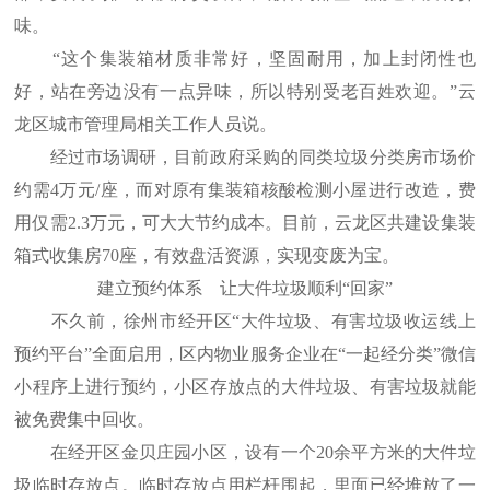
味。
“这个集装箱材质非常好，坚固耐用，加上封闭性也
好，站在旁边没有一点异味，所以特别受老百姓欢迎。”云
龙区城市管理局相关工作人员说。
经过市场调研，目前政府采购的同类垃圾分类房市场价
约需4万元/座，而对原有集装箱核酸检测小屋进行改造，费
用仅需2.3万元，可大大节约成本。目前，云龙区共建设集装
箱式收集房70座，有效盘活资源，实现变废为宝。
建立预约体系 让大件垃圾顺利“回家”
不久前，徐州市经开区“大件垃圾、有害垃圾收运线上
预约平台”全面启用，区内物业服务企业在“一起经分类”微信
小程序上进行预约，小区存放点的大件垃圾、有害垃圾就能
被免费集中回收。
在经开区金贝庄园小区，设有一个20余平方米的大件垃
圾临时存放点。临时存放点用栏杆围起，里面已经堆放了一