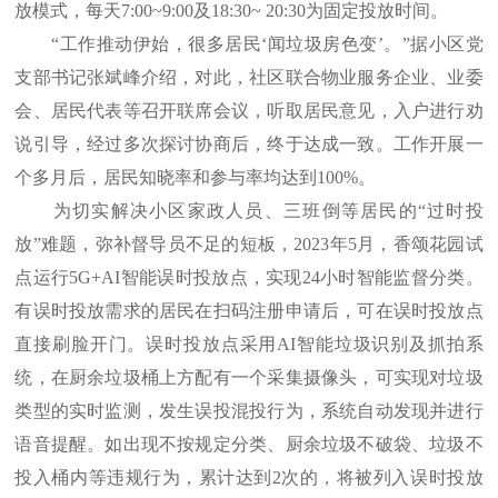
放模式，每天7:00~9:00及18:30~ 20:30为固定投放时间。
“工作推动伊始，很多居民‘闻垃圾房色变’。”据小区党
支部书记张斌峰介绍，对此，社区联合物业服务企业、业委
会、居民代表等召开联席会议，听取居民意见，入户进行劝
说引导，经过多次探讨协商后，终于达成一致。工作开展一
个多月后，居民知晓率和参与率均达到100%。
为切实解决小区家政人员、三班倒等居民的“过时投
放”难题，弥补督导员不足的短板，2023年5月，香颂花园试
点运行5G+AI智能误时投放点，实现24小时智能监督分类。
有误时投放需求的居民在扫码注册申请后，可在误时投放点
直接刷脸开门。误时投放点采用AI智能垃圾识别及抓拍系
统，在厨余垃圾桶上方配有一个采集摄像头，可实现对垃圾
类型的实时监测，发生误投混投行为，系统自动发现并进行
语音提醒。如出现不按规定分类、厨余垃圾不破袋、垃圾不
投入桶内等违规行为，累计达到2次的，将被列入误时投放