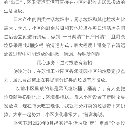
的“出口”，环卫清运车辆可直接在小区外部收走居民投放的
生活垃圾。
日常产生的四类生活垃圾中，厨余垃圾和其他垃圾占比
最大，为此，小区的厨余垃圾和其他垃圾在每日清洁屋关闭
过后会立刻进行清运，做到“一日两清”“日产日清”，且厨余
垃圾采用“以桶换桶”的清运方式，最大程度上避免了在清运
处置过程中可能造成的抛撒、滴漏、异味等问题。
用心服务：过时投放有新招
傍晚时分，在苏州工业园区香颂花园小区的垃圾定投点
旁，居民曹富梅正在将提前分好类的垃圾有序投放。
“以前小区里放的都是露天垃圾桶，桶满了，有人会把
垃圾随手扔到地上，环境很糟糕。后来小区设置了定时收集
投放点，现在每天吃过晚饭，我就把分好类的垃圾带下来扔
掉。大家一起努力，小区变化非常大。”曹富梅说。
香颂花园2020年8月起实行生活垃圾“定时定点”分类投