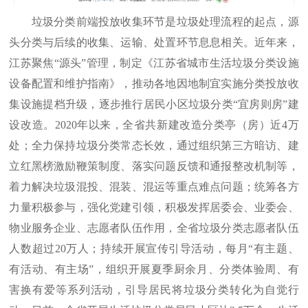
垃圾分类前端投放收集环节是垃圾处理流程的起点，源
头分类与后续的收集、运输、处置环节息息相关。近年来，
江苏聚焦“源头”管理，制定《江苏省城市生活垃圾分类设施
设备配置和维护指南》，推动各地因地制宜实施分类投放收
集设施提档升级，逐步推行居民小区垃圾分类“宜房则房”建
设改造。2020年以来，全省共新建改造分类亭（房）近4万
处；全力保持垃圾分类常态长效，通过组织第三方暗访、建
立红黑榜激励鞭策制度、落实问题反馈和通报整改机制等，
着力解决垃圾混投、混装、混运等重点难点问题；统筹各方
力量积极参与，强化党建引领，积极发挥居委会、业委会、
物业服务企业、志愿者队伍作用，全省垃圾分类志愿者队伍
人数超过20万人；持续开展宣传引导活动，每月“有主题、
有活动、有主场”，组织开展夏季厨余月、分类体验周、有
害换有爱等系列活动，引导居民将垃圾分类转化为自觉行