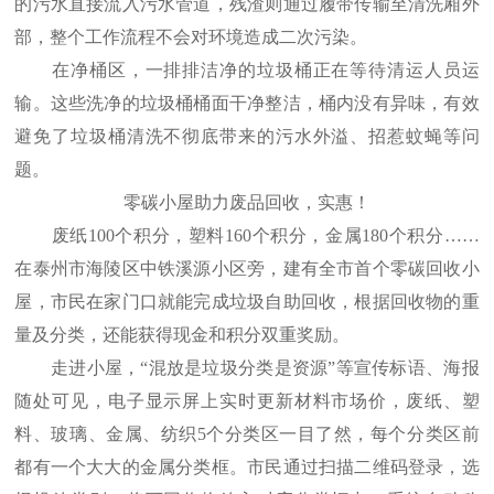
的污水直接流入污水管道，残渣则通过履带传输至清洗厢外
部，整个工作流程不会对环境造成二次污染。
在净桶区，一排排洁净的垃圾桶正在等待清运人员运
输。这些洗净的垃圾桶桶面干净整洁，桶内没有异味，有效
避免了垃圾桶清洗不彻底带来的污水外溢、招惹蚊蝇等问
题。
零碳小屋助力废品回收，实惠！
废纸100个积分，塑料160个积分，金属180个积分……
在泰州市海陵区中铁溪源小区旁，建有全市首个零碳回收小
屋，市民在家门口就能完成垃圾自助回收，根据回收物的重
量及分类，还能获得现金和积分双重奖励。
走进小屋，“混放是垃圾分类是资源”等宣传标语、海报
随处可见，电子显示屏上实时更新材料市场价，废纸、塑
料、玻璃、金属、纺织5个分类区一目了然，每个分类区前
都有一个大大的金属分类框。市民通过扫描二维码登录，选