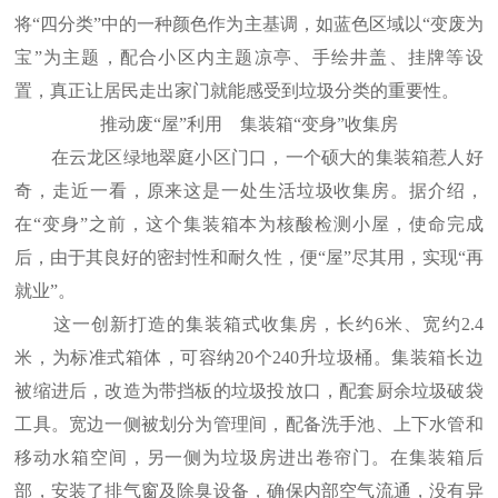
将“四分类”中的一种颜色作为主基调，如蓝色区域以“变废为
宝”为主题，配合小区内主题凉亭、手绘井盖、挂牌等设
置，真正让居民走出家门就能感受到垃圾分类的重要性。
推动废“屋”利用 集装箱“变身”收集房
在云龙区绿地翠庭小区门口，一个硕大的集装箱惹人好
奇，走近一看，原来这是一处生活垃圾收集房。据介绍，
在“变身”之前，这个集装箱本为核酸检测小屋，使命完成
后，由于其良好的密封性和耐久性，便“屋”尽其用，实现“再
就业”。
这一创新打造的集装箱式收集房，长约6米、宽约2.4
米，为标准式箱体，可容纳20个240升垃圾桶。集装箱长边
被缩进后，改造为带挡板的垃圾投放口，配套厨余垃圾破袋
工具。宽边一侧被划分为管理间，配备洗手池、上下水管和
移动水箱空间，另一侧为垃圾房进出卷帘门。在集装箱后
部，安装了排气窗及除臭设备，确保内部空气流通，没有异